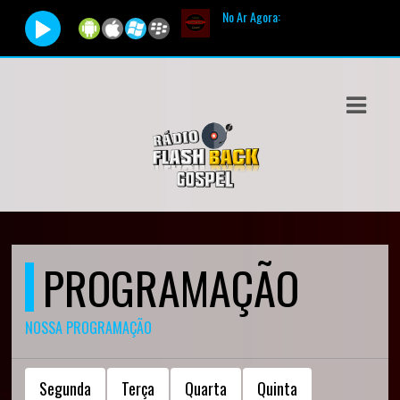
No Ar Agora:
Tocando agora
ASTS
IAS
IA
DOS
RAMAÇÃO
PROGRAMAÇÃO
TOS
E
NOSSA PROGRAMAÇÃO
E
Segunda
Terça
Quarta
Quinta
ATO