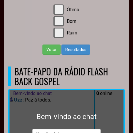
Ótimo
Bom
Ruim
Votar
Resultados
BATE-PAPO DA RÁDIO FLASH
BACK GOSPEL
Bem-vindo ao chat
0
online
Uzz:
Paz à todos.
Bem-vindo ao chat