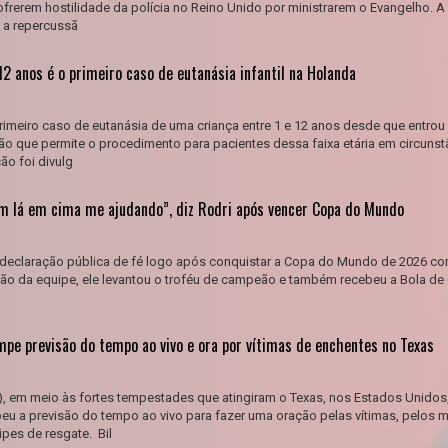
frerem hostilidade da polícia no Reino Unido por ministrarem o Evangelho. A
s a repercussã
2 anos é o primeiro caso de eutanásia infantil na Holanda
imeiro caso de eutanásia de uma criança entre 1 e 12 anos desde que entrou 
o que permite o procedimento para pacientes dessa faixa etária em circunst
ão foi divulg
ém lá em cima me ajudando”, diz Rodri após vencer Copa do Mundo
 declaração pública de fé logo após conquistar a Copa do Mundo de 2026 co
ão da equipe, ele levantou o troféu de campeão e também recebeu a Bola de 
mpe previsão do tempo ao vivo e ora por vítimas de enchentes no Texas
16), em meio às fortes tempestades que atingiram o Texas, nos Estados Unidos
eu a previsão do tempo ao vivo para fazer uma oração pelas vítimas, pelos m
ipes de resgate. Bil