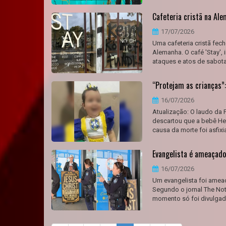
Cafeteria cristã na Al
17/07/2026
Uma cafeteria cristã fec
Alemanha. O café 'Stay', 
ataques e atos de sabot
“Protejam as crianças”:
16/07/2026
Atualização: O laudo da P
descartou que a bebê Hel
causa da morte foi asfixi
Evangelista é ameaçado
16/07/2026
Um evangelista foi ameaç
Segundo o jornal The Not
momento só foi divulga