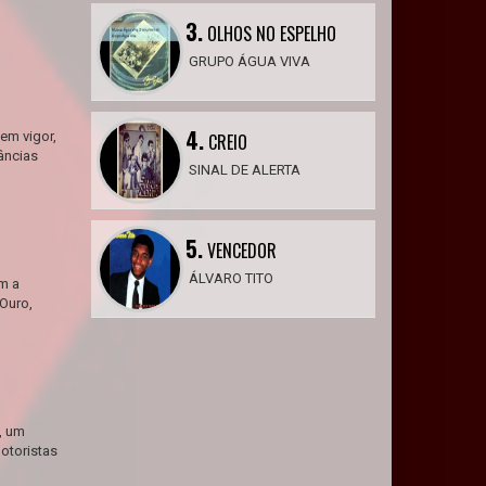
3.
OLHOS NO ESPELHO
GRUPO ÁGUA VIVA
4.
em vigor,
CREIO
âncias
SINAL DE ALERTA
5.
VENCEDOR
ÁLVARO TITO
m a
Ouro,
, um
otoristas