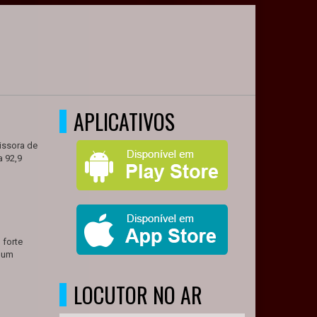
APLICATIVOS
issora de
a 92,9
 forte
o um
LOCUTOR NO AR