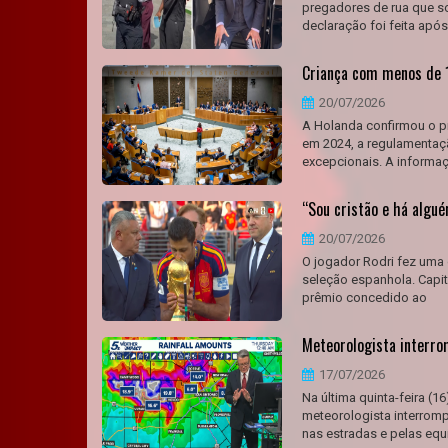
pregadores de rua que so
declaração foi feita apó
Criança com menos de 1
20/07/2026
A Holanda confirmou o pr
em 2024, a regulamentaçã
excepcionais. A informaç
“Sou cristão e há algu
20/07/2026
O jogador Rodri fez uma
seleção espanhola. Capit
prêmio concedido ao
Meteorologista interro
17/07/2026
Na última quinta-feira (
meteorologista interromp
nas estradas e pelas equ