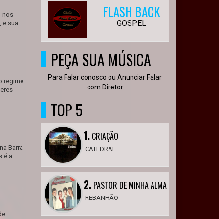
FLASH BACK
, nos
GOSPEL
, e sua
PEÇA SUA MÚSICA
Para Falar conosco ou Anunciar Falar
 o regime
com Diretor
deres
TOP 5
1.
CRIAÇÃO
na Barra
CATEDRAL
s é a
2.
PASTOR DE MINHA ALMA
REBANHÃO
de