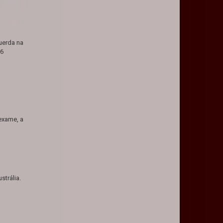
uerda na
26
exame, a
strália.