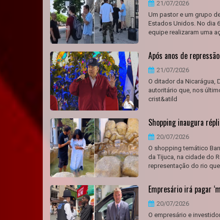
21/07/2026
Um pastor e um grupo de
Estados Unidos. No dia 6
equipe realizaram uma a
Após anos de repressão 
21/07/2026
O ditador da Nicarágua, D
autoritário que, nos últ
crist&atild
Shopping inaugura répli
20/07/2026
O shopping temático Barr
da Tijuca, na cidade do 
representação do rio que
Empresário irá pagar ‘m
20/07/2026
O empresário e investidor