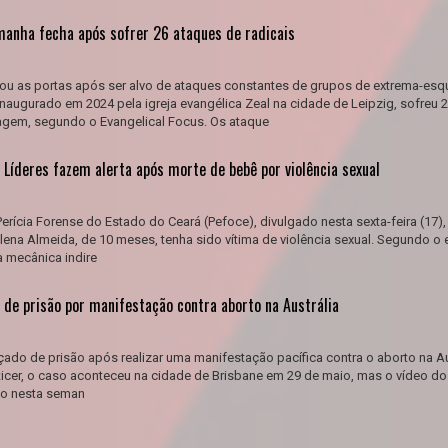
emanha fecha após sofrer 26 ataques de radicais
hou as portas após ser alvo de ataques constantes de grupos de extrema-esq
inaugurado em 2024 pela igreja evangélica Zeal na cidade de Leipzig, sofreu 
agem, segundo o Evangelical Focus. Os ataque
 Líderes fazem alerta após morte de bebê por violência sexual
erícia Forense do Estado do Ceará (Pefoce), divulgado nesta sexta-feira (17),
ena Almeida, de 10 meses, tenha sido vítima de violência sexual. Segundo o 
a mecânica indire
 de prisão por manifestação contra aborto na Austrália
ado de prisão após realizar uma manifestação pacífica contra o aborto na Au
icer, o caso aconteceu na cidade de Brisbane em 29 de maio, mas o vídeo do
do nesta seman