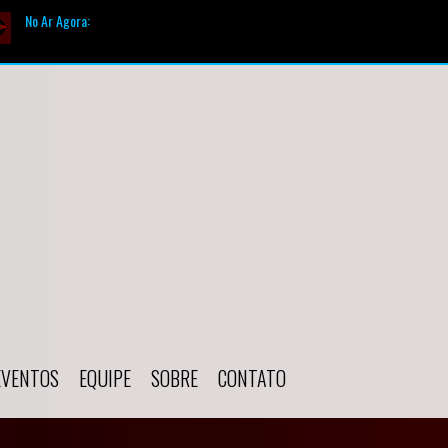
No Ar Agora:
Tocando agora:
|
Apresentador:
FLASH BAC
EVENTOS
EQUIPE
SOBRE
CONTATO