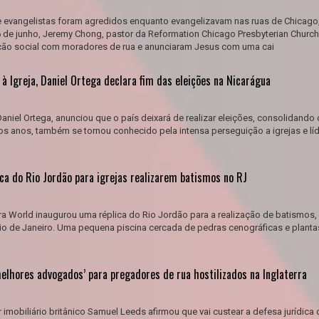
 evangelistas foram agredidos enquanto evangelizavam nas ruas de Chicago
 de junho, Jeremy Chong, pastor da Reformation Chicago Presbyterian Church
ção social com moradores de rua e anunciaram Jesus com uma cai
à Igreja, Daniel Ortega declara fim das eleições na Nicarágua
aniel Ortega, anunciou que o país deixará de realizar eleições, consolidando
imos anos, também se tornou conhecido pela intensa perseguição a igrejas e lí
ca do Rio Jordão para igrejas realizarem batismos no RJ
a World inaugurou uma réplica do Rio Jordão para a realização de batismos, 
Rio de Janeiro. Uma pequena piscina cercada de pedras cenográficas e planta
elhores advogados’ para pregadores de rua hostilizados na Inglaterra
 imobiliário britânico Samuel Leeds afirmou que vai custear a defesa jurídica 