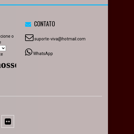
CONTATO
ecione o
suporte-viva@hotmail.com
e
WhatsApp
te
site - Volte sempre