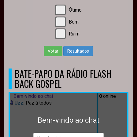
Ótimo
Bom
Ruim
Votar
Resultados
BATE-PAPO DA RÁDIO FLASH
BACK GOSPEL
Bem-vindo ao chat
0
online
Uzz:
Paz à todos.
Bem-vindo ao chat